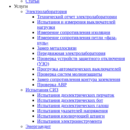
Статьи
Услуги
Электролаборатория
Технический отчет электролаборатории
Испытания и измерения выключателей
нагрузки
Измерение сопротивления изоляции
Измерение сопротивления петли «фаза-
нуль»
Замер металлосвязи
Передвижная электролаборатория
Проверка устройств защитного отключения
(УЗО)
Прогрузка автоматических выключателей
Проверка систем молниезащиты
Замер сопротивления контура заземления
Проверка АВР
Испытания СИЗ
Испытания диэлектрических перчаток
Испытания диэлектрических бот
Испытания диэлектрических галош
Испытания указателей напряжения
Испытания изолирующей штанги
Испытания электроинструмента
Энергоаудит